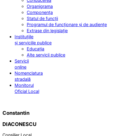
Conducerea
Organigrama
Componența
Statul de funcții
Programul de funcționare și de audiențe
Extrase din legislație
Instituțiile
și serviciile publice
Educația
Alte servicii publice
Servicii
online
Nomenclatura
stradală
Monitorul
Oficial Local
Constantin
DIACONESCU
Consilier Local