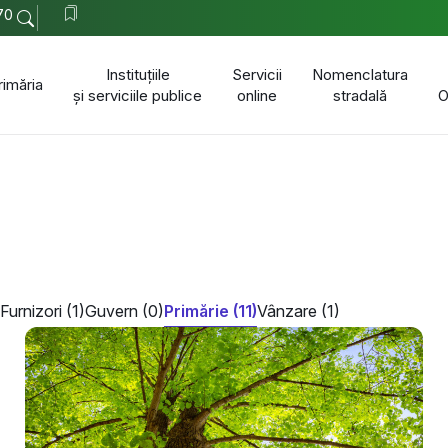
70
Instituțiile
Servicii
Nomenclatura
rimăria
și serviciile publice
online
stradală
O
Furnizori (1)
Guvern (0)
Primărie (11)
Vânzare (1)