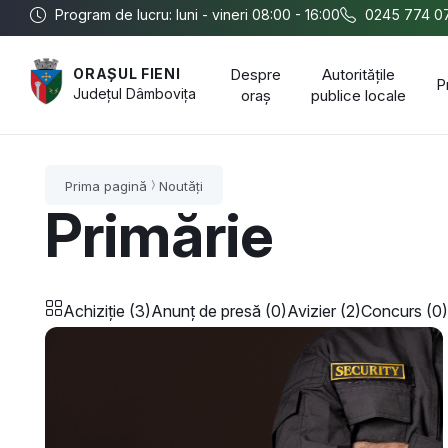
Program de lucru: luni - vineri 08:00 - 16:00
0245 774 0
Despre
Autoritățile
ORAȘUL FIENI
P
Județul
Dâmbovița
oraș
publice locale
Prima pagină
Noutăți
Primărie
Achiziție (3)
Anunț de presă (0)
Avizier (2)
Concurs (0)